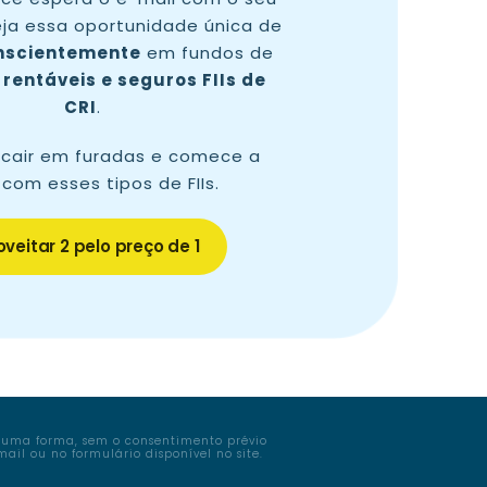
ja essa oportunidade única de
onscientemente
em fundos de
s
rentáveis e seguros FIIs de
CRI
.
cair em furadas e comece a
 com esses tipos de FIIs.
veitar 2 pelo preço de 1
lguma forma, sem o consentimento prévio
ail ou no formulário disponível no site.