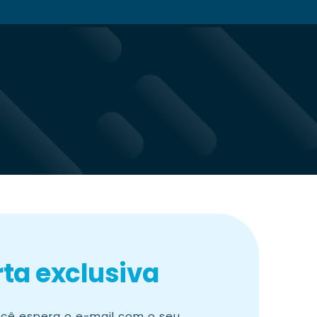
rta exclusiva
cê espera o e-mail com o seu