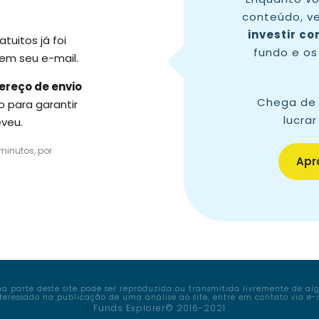
conteúdo, ve
investir c
uitos já foi
fundo e o
 em seu e-mail.
ereço de envio
Chega de 
para garantir
lucrar
eveu.
inutos, por
Apro
uma parte deste site pode ser reproduzida ou transmitida livremente de a
interessado na publicação de uma análise ao site, entre em contato via e-m
Funds Explorer© 2016-2021