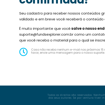
Seu cadastro para receber nossos conteúdos grat
validado e em breve você receberá o conteúdo
É muito importante que você
salve o nosso end
suporte@fundsexplorer.com.br
como um contato 
que você receba o material para o qual se inscr
Caso não receba nenhum e-mail nos próximos 15 m
favor, envie uma mensagem para o nosso suporte.
Todos os direitos são reservados. Nenh
dos seus autores. Se por ventura tiver 