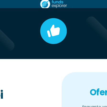
Ofe
i
Enquanto vo