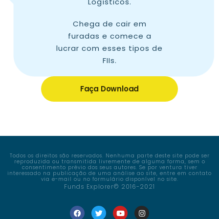
Logísticos.
Chega de cair em
furadas e comece a
lucrar com esses tipos de
FIIs.
Faça Download
Todos os direitos são reservados. Nenhuma parte deste site pode ser
reproduzida ou transmitida livremente de alguma forma, sem o
consentimento prévio dos seus autores. Se por ventura tiver
interessado na publicação de uma análise ao site, entre em contato
via e-mail ou no formulário disponível no site.
Funds Explorer© 2016-2021