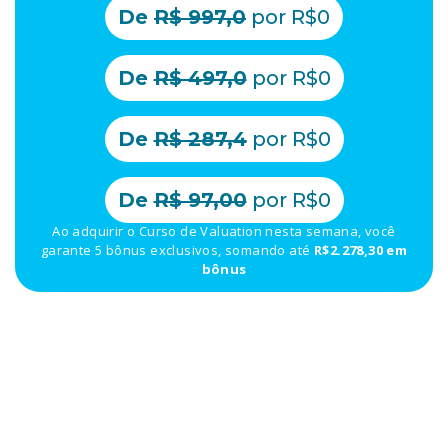
De
R$ 997,0
por R$0
De
R$ 497,0
por R$0
De
R$ 287,4
por R$0
De
R$ 97,00
por R$0
Ao adquirir o Curso de Valuation nesta semana, você
garante 5 bônus exclusivos, somando até
R$2.278,30 em
bônus