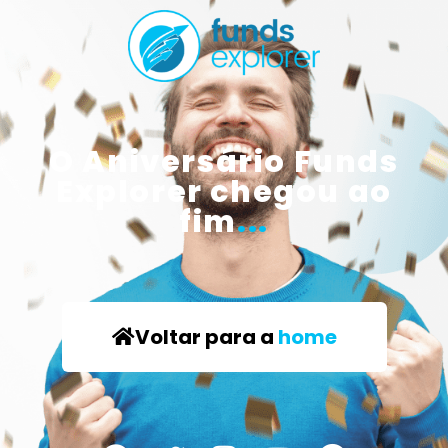
O Aniversário Funds
Explorer chegou ao
fim
...
Voltar para a
home