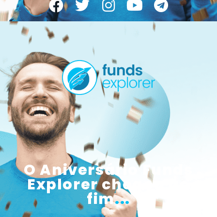
O Aniversário Funds
Explorer chegou ao
fim
...